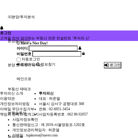
AI분양/투자분석
로그인
고객을 먼저 생각하는 부동산 전문 컨설턴트 ‘투자의 신’
분양분석진단
Have a Nice Day!
아이디
비밀번호
자동로그인
회원가입
정보찾기
분양 단체계약 서비스
로그인
메인으로
부동산 재태크
투자의신 소개
투자의신
이용약관
대표 : 허준열
개인정보처리방침
서울시 강서구 공항대로 308
이메일 무단수집거부
전화 :
02-6951-3454
분쟁솔루션
책임의 한계와 법적고지
사업자등록번호 :
662 86 02057
사업자정보확인
통신판매업신고 :
제 2019-서울영등포-1202호
개인정보관리책임자 : 허준열
이메일 :
tujakorea@naver.com
분석/칼럼