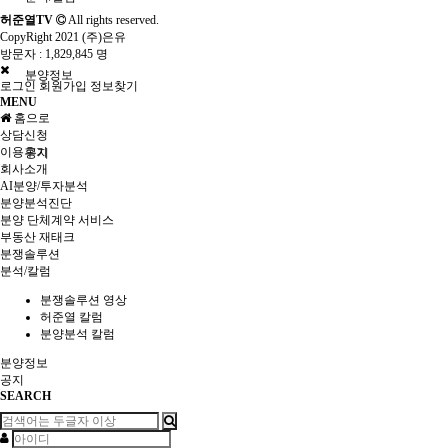
허준열TV
All rights reserved.
CopyRight 2021 (주)은유
방문자 :
1,829,845 명
분양정보
로그인
회원가입
정보찾기
MENU
홈으로
상담신청
이용후기
공지
회사소개
AI분양/투자분석
분양분석진단
분양 단체계약 서비스
부동산 재태크
분쟁솔루션
분석/칼럼
분쟁솔루션 영상
허준열 칼럼
분양분석 칼럼
분양정보
공지
SEARCH