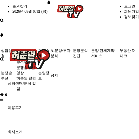
즐겨찾기
로그인
2026년 08월 07일 (금)
회원가입
정보찾기
상담신
회사소
AI분양/투자
분양분석
분양 단체계약
부동산 재
이용후기
청
개
분석
진단
서비스
태크
분석/칼럼
분쟁솔루션
분쟁솔
영상
분양정
공지
루션
허준열 칼럼
보
상담신청
분양분석 칼
럼
이용후기
회사소개