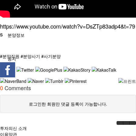
분석/칼럼
https://www.youtube.com/watch?v=DsZTp83adp4&t=79
s
분양정보
#분양직원 #분양사기 #사기분양
공지
0
Comments
로그인한 회원만 댓글 등록이 가능합니다.
투자의신 소개
이용약관