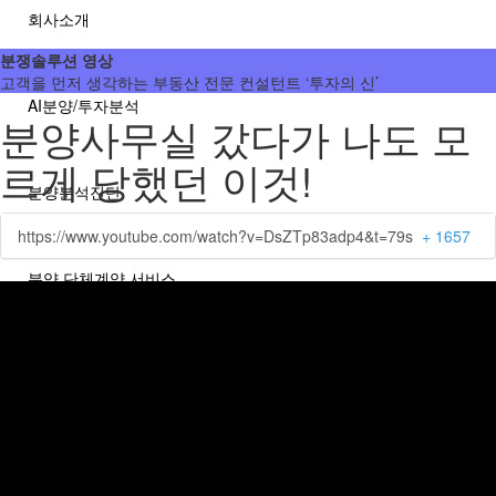
회사소개
분쟁솔루션 영상
고객을 먼저 생각하는 부동산 전문 컨설턴트 ‘투자의 신’
AI분양/투자분석
분양사무실 갔다가 나도 모
르게 당했던 이것!
분양분석진단
https://www.youtube.com/watch?v=DsZTp83adp4&t=79s
+ 1657
분양 단체계약 서비스
부동산 재태크
분쟁솔루션