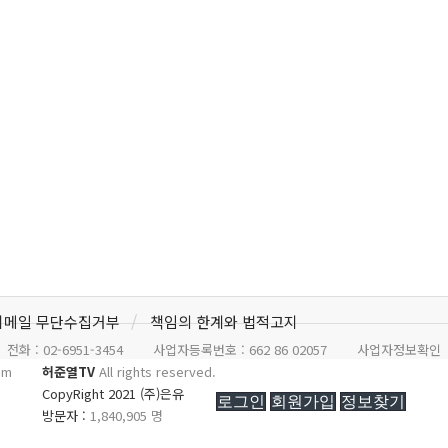
이메일 무단수집거부
책임의 한계와 법적고지
전화 :
02-6951-3454
사업자등록번호 :
662 86 02057
사업자정보확인
om
허준열TV
All rights reserved.
CopyRight 2021 (주)은유
로그인
회원가입
정보찾기
방문자 :
1,840,905 명