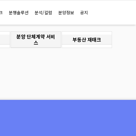
크
분쟁솔루션
분석/칼럼
분양정보
공지
분양 단체계약 서비
부동산 재태크
스