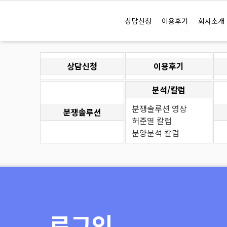
즐겨찾기
2026년 08월 09일 (일)
로그인
회원가입
상담신청
이용후기
회사소개
상담신청
이용후기
분석/칼럼
분쟁솔루션 영상
분쟁솔루션
허준열 칼럼
분양분석 칼럼
로그인