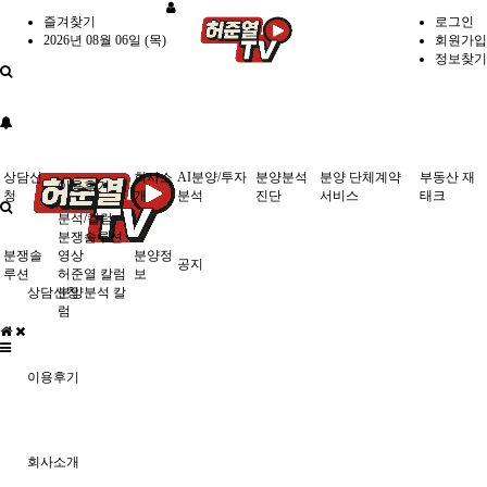
즐겨찾기
로그인
2026년 08월 06일 (목)
회원가입
정보찾기
상담신
회사소
AI분양/투자
분양분석
분양 단체계약
부동산 재
이용후기
청
개
분석
진단
서비스
태크
분석/칼럼
분쟁솔루션
분쟁솔
영상
분양정
공지
루션
허준열 칼럼
보
상담신청
분양분석 칼
럼
이용후기
회사소개