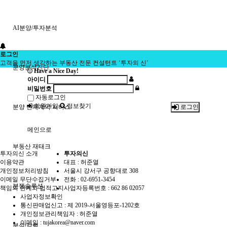
AI분양/투자분석
로그인
고객을 먼저 생각하는 부동산 전문 컨설턴트 ‘투자의 신’
분양분석진단
Have a Nice Day!
아이디
비밀번호
자동로그인
회원가입
정보찾기
분양 단체계약 서비스
로그인
메인으로
부동산 재태크
투자의신 소개
투자의신
이용약관
대표 : 허준열
개인정보처리방침
서울시 강서구 공항대로 308
이메일 무단수집거부
전화 :
02-6951-3454
분쟁솔루션
책임의 한계와 법적고지
사업자등록번호 :
662 86 02057
사업자정보확인
통신판매업신고 :
제 2019-서울영등포-1202호
개인정보관리책임자 : 허준열
이메일 :
tujakorea@naver.com
분석/칼럼