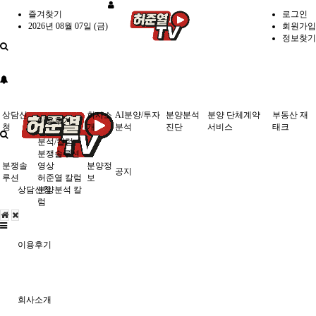
즐겨찾기
로그인
2026년 08월 07일 (금)
회원가입
정보찾기
상담신
회사소
AI분양/투자
분양분석
분양 단체계약
부동산 재
이용후기
청
개
분석
진단
서비스
태크
분석/칼럼
분쟁솔루션
분쟁솔
영상
분양정
공지
루션
허준열 칼럼
보
상담신청
분양분석 칼
럼
이용후기
회사소개