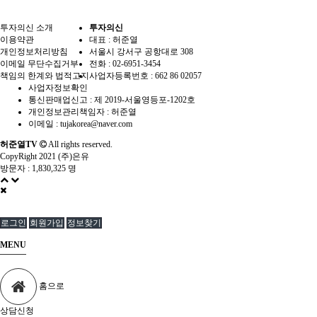
투자의신 소개
투자의신
이용약관
대표 : 허준열
개인정보처리방침
서울시 강서구 공항대로 308
이메일 무단수집거부
전화 :
02-6951-3454
책임의 한계와 법적고지
사업자등록번호 :
662 86 02057
사업자정보확인
통신판매업신고 :
제 2019-서울영등포-1202호
개인정보관리책임자 : 허준열
이메일 :
tujakorea@naver.com
허준열TV
All rights reserved.
CopyRight 2021 (주)은유
방문자 :
1,830,325 명
로그인
회원가입
정보찾기
MENU
홈으로
상담신청