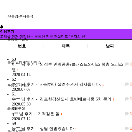
AI분양/투자분석
이용후기
고객을 먼저 생각하는 부동산 전문 컨설턴트 ‘투자의 신’
분양분석진단
번호
제목
날짜
63
분양 단체계약 서비스
1
이**
님 후기 - 의정부 민락중흥s클래스트와이스 복층 오피스
텔
1
2020.04.14
62
1
투**
님 후기 - 사람하나 살려주셔서 감사합니다.
부동산 재태크
1
2020.07.07
61
1
수**
님 후기 - 김포한강신도시 호반베르디움 6차 문의
1
2020.05.30
분쟁솔루션
60
1
q**
님 후기 - 기적같은 일
1
2020.07.12
59
1
윤**
님 후기 - 상담 잘받았습니다
1
분석/칼럼