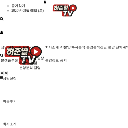
즐겨찾기
2026년 08월 08일 (토)
상담신청
이용후기
회사소개
AI분양/투자분석
분양분석진단
분양 단체계
분석/칼럼
분쟁솔루션 영상
분쟁솔루션
분양정보
공지
허준열 칼럼
분양분석 칼럼
상담신청
이용후기
회사소개