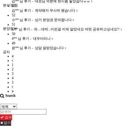
김**
님 후기 - 대표님 덕분에 한시름 놓았습다ㅠㅠ
1
분석/칼럼
53
김**
님 후기 - 계약해지 무사히 됐습니다
1
52
수**
님 후기 - 상가 분양권 문의합니다
1
51
분양정보
G**
님 후기 - 와....대박...이런걸 이제 알았네요 여럿 공유하고싶네요!!
1
50
4**
님 후기 - 대우마리나
1
49
윤**
님 후기 - 상담 잘받았습니다
1
공지
1
2
3
4
5
Search
검색
닫기