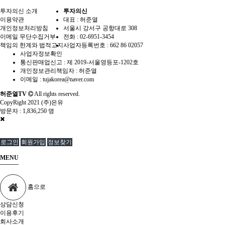
투자의신 소개
투자의신
이용약관
대표 : 허준열
개인정보처리방침
서울시 강서구 공항대로 308
이메일 무단수집거부
전화 :
02-6951-3454
책임의 한계와 법적고지
사업자등록번호 :
662 86 02057
사업자정보확인
통신판매업신고 :
제 2019-서울영등포-1202호
개인정보관리책임자 : 허준열
이메일 :
tujakorea@naver.com
허준열TV
All rights reserved.
CopyRight 2021 (주)은유
방문자 :
1,836,250 명
로그인
회원가입
정보찾기
MENU
홈으로
상담신청
이용후기
회사소개