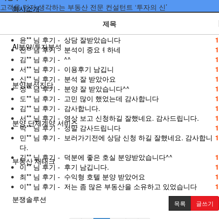
고객을 먼저 생각하는 부동산 전문 컨설턴트 ‘투자의 신’
회사소개
제목
윤**
님 후기 - 상담 잘받았습니다
1
AI분양/투자분석
전**
님 후기 - 분석이 중요ㅕ하네
1
김**
님 후기 - ^^
1
서**
님 후기 - 이용후기 남깁니
1
신**
님 후기 - 분석 잘 받았아요
1
분양분석진단
성**
님 후기 - 분양 잘 받았습니다^^
1
도**
님 후기 - 고민 많이 했었는데 감사합니다
1
김**
님 후기 - 감사합니다.
1
서**
님 후기 - 영상 보고 신청하길 잘했네요. 감사드립니다.
1
분양 단체계약 서비스
박**
님 후기 - 정말 감사드립니다
1
민**
님 후기 - 보러가기전에 상담 신청 하길 잘했네요. 감사합니
1
다.
김**
님 후기 - 덕분에 좋은 호실 분양받았습니다^^
1
부동산 재태크
이**
님 후기 - 후기 남깁니다.
1
최**
님 후기 - 수익형 호텔 분양 받았어요
1
이**
님 후기 - 저는 좀 많은 부동산을 소유하고 있었습니다
1
분쟁솔루션
목록
글쓰기