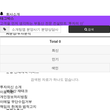
회사소개
태그박스
고객을 먼저 생각하는 부동산 전문 컨설턴트 ‘투자의 신’
검색
AI분양/투자분석
Total 0
최신
분양분석진단
인기
색인
분양 단체계약 서비스
검색된 자료가 하나도 없습니다.
투자의신 소개
부동산 재태크
이용약관
개인정보처리방침
이메일 무단수집거부
책임의 한계와 법적고지
분쟁솔루션