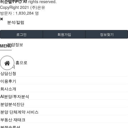
허준열TV
All rights reserved.
CopyRight 2021 (주)은유
방문자 :
1,830,284 명
분석/칼럼
로그인
회원가입
정보찾기
분양정보
MENU
홈으로
공지
상담신청
이용후기
회사소개
AI분양/투자분석
분양분석진단
분양 단체계약 서비스
부동산 재태크
분쟁솔루션