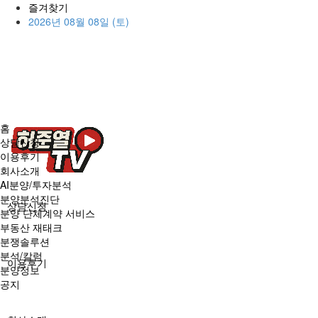
즐겨찾기
2026년 08월 08일 (토)
홈
상담신청
이용후기
회사소개
AI분양/투자분석
분양분석진단
상담신청
분양 단체계약 서비스
부동산 재태크
분쟁솔루션
분석/칼럼
이용후기
분양정보
공지