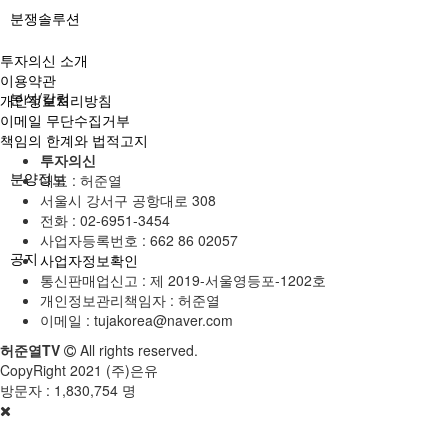
분쟁솔루션
투자의신 소개
이용약관
분석/칼럼
개인정보처리방침
이메일 무단수집거부
책임의 한계와 법적고지
투자의신
분양정보
대표 : 허준열
서울시 강서구 공항대로 308
전화 :
02-6951-3454
사업자등록번호 :
662 86 02057
공지
사업자정보확인
통신판매업신고 :
제 2019-서울영등포-1202호
개인정보관리책임자 : 허준열
이메일 :
tujakorea@naver.com
허준열TV
All rights reserved.
CopyRight 2021 (주)은유
방문자 :
1,830,754 명