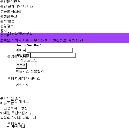
분양분석진단
분양 단체계약 서비스
부동산 재태크
회사소개
분쟁솔루션
분석/칼럼
분양정보
공지
AI분양/투자분석
로그인
고객을 먼저 생각하는 부동산 전문 컨설턴트 ‘투자의 신’
Have a Nice Day!
아이디
비밀번호
분양분석진단
자동로그인
로그인
회원가입
정보찾기
분양 단체계약 서비스
메인으로
투자의신 소개
부동산 재태크
이용약관
개인정보처리방침
이메일 무단수집거부
책임의 한계와 법적고지
분쟁솔루션
투자의신