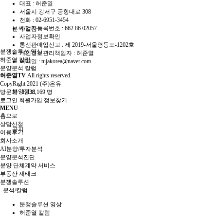
대표 : 허준열
서울시 강서구 공항대로 308
전화 :
02-6951-3454
사업자등록번호 :
662 86 02057
분석/칼럼
사업자정보확인
통신판매업신고 :
제 2019-서울영등포-1202호
분쟁솔루션 영상
개인정보관리책임자 : 허준열
허준열 칼럼
이메일 :
tujakorea@naver.com
분양분석 칼럼
허준열TV
All rights reserved.
CopyRight 2021 (주)은유
분양정보
방문자 :
1,838,169 명
로그인
회원가입
정보찾기
MENU
홈으로
상담신청
공지
이용후기
회사소개
AI분양/투자분석
분양분석진단
분양 단체계약 서비스
부동산 재태크
분쟁솔루션
분석/칼럼
분쟁솔루션 영상
허준열 칼럼