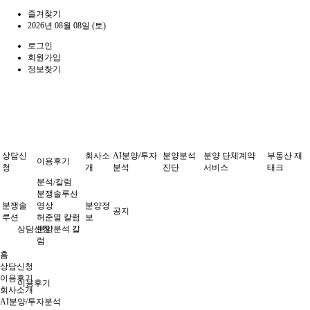
즐겨찾기
2026년 08월 08일 (토)
로그인
회원가입
정보찾기
상담신
회사소
AI분양/투자
분양분석
분양 단체계약
부동산 재
이용후기
청
개
분석
진단
서비스
태크
분석/칼럼
분쟁솔루션
분쟁솔
영상
분양정
공지
루션
허준열 칼럼
보
상담신청
분양분석 칼
럼
홈
상담신청
이용후기
이용후기
회사소개
AI분양/투자분석