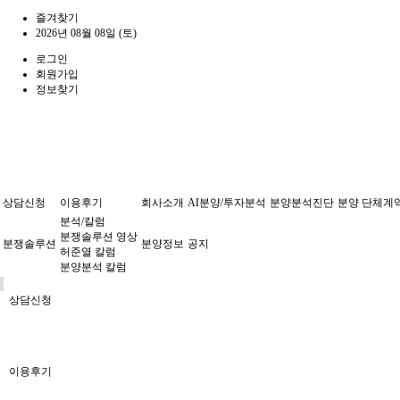
즐겨찾기
2026년 08월 08일 (토)
로그인
회원가입
정보찾기
상담신청
이용후기
회사소개
AI분양/투자분석
분양분석진단
분양 단체계
분석/칼럼
분쟁솔루션 영상
분쟁솔루션
분양정보
공지
허준열 칼럼
분양분석 칼럼
상담신청
이용후기