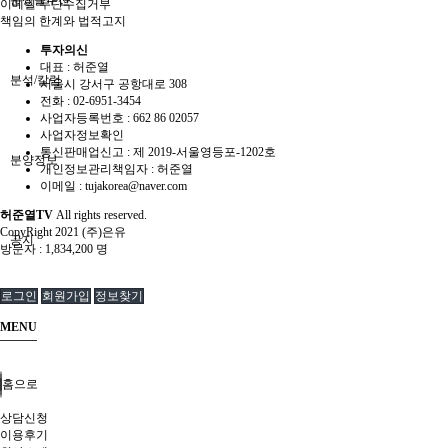
분쟁솔루션
이메일 무단수집거부
책임의 한계와 법적고지
투자의신
대표 : 허준열
분석/칼럼
서울시 강서구 공항대로 308
전화 :
02-6951-3454
사업자등록번호 :
662 86 02057
사업자정보확인
통신판매업신고 :
제 2019-서울영등포-1202호
분양정보
개인정보관리책임자 : 허준열
이메일 :
tujakorea@naver.com
허준열TV
All rights reserved.
CopyRight 2021 (주)은유
공지
방문자 :
1,834,200 명
로그인
회원가입
정보찾기
MENU
홈으로
상담신청
이용후기