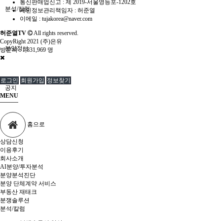
통신판매업신고 :
제 2019-서울영등포-1202호
분석/칼럼
개인정보관리책임자 : 허준열
이메일 :
tujakorea@naver.com
허준열TV
All rights reserved.
CopyRight 2021 (주)은유
분양정보
방문자 :
1,831,969 명
로그인
회원가입
정보찾기
공지
MENU
홈으로
상담신청
이용후기
회사소개
AI분양/투자분석
분양분석진단
분양 단체계약 서비스
부동산 재태크
분쟁솔루션
분석/칼럼