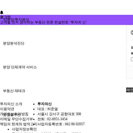
로그인
AI분양/투자분석
고객을 먼저 생각하는 부동산 전문 컨설턴트 ‘투자의 신’
분양분석진단
분양 단체계약 서비스
메
부동산 재태크
투자의신 소개
투자의신
이용약관
대표 : 허준열
개인정보처리방침
서울시 강서구 공항대로 308
분쟁솔루션
이메일 무단수집거부
전화 :
02-6951-3454
책임의 한계와 법적고지
사업자등록번호 :
662 86 02057
사업자정보확인