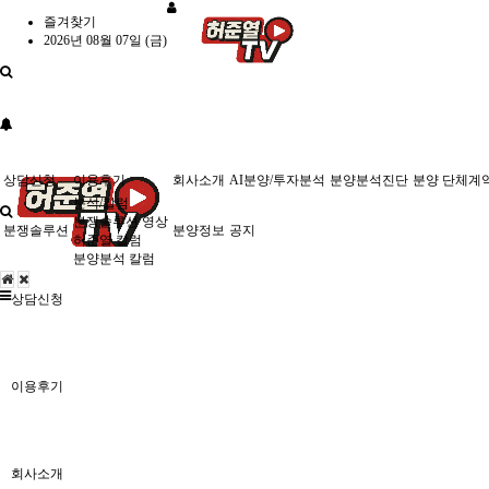
즐겨찾기
2026년 08월 07일 (금)
상담신청
이용후기
회사소개
AI분양/투자분석
분양분석진단
분양 단체계
분석/칼럼
분쟁솔루션 영상
분쟁솔루션
분양정보
공지
허준열 칼럼
분양분석 칼럼
상담신청
이용후기
회사소개