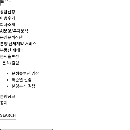
홈으로
상담신청
이용후기
회사소개
AI분양/투자분석
분양분석진단
분양 단체계약 서비스
부동산 재태크
분쟁솔루션
분석/칼럼
분쟁솔루션 영상
허준열 칼럼
분양분석 칼럼
분양정보
공지
SEARCH