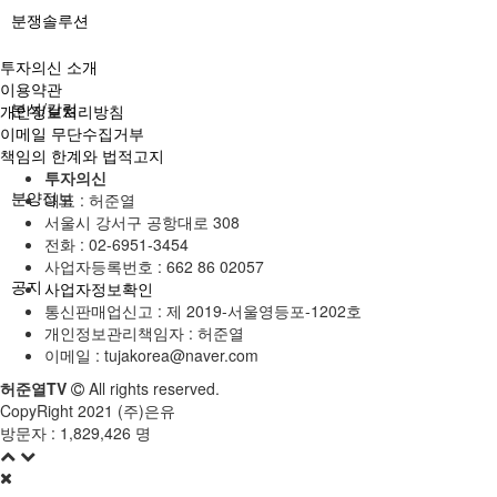
분쟁솔루션
투자의신 소개
이용약관
분석/칼럼
개인정보처리방침
이메일 무단수집거부
책임의 한계와 법적고지
투자의신
분양정보
대표 : 허준열
서울시 강서구 공항대로 308
전화 :
02-6951-3454
사업자등록번호 :
662 86 02057
공지
사업자정보확인
통신판매업신고 :
제 2019-서울영등포-1202호
개인정보관리책임자 : 허준열
이메일 :
tujakorea@naver.com
허준열TV
All rights reserved.
CopyRight 2021 (주)은유
방문자 :
1,829,426 명