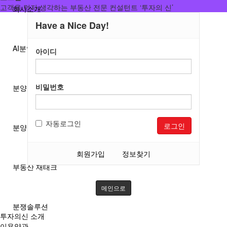
고객을 먼저 생각하는 부동산 전문 컨설턴트 ‘투자의 신’
회사소개
Have a Nice Day!
AI분양/투자분석
아이디
비밀번호
분양분석진단
자동로그인
로그인
분양 단체계약 서비스
회원가입
정보찾기
부동산 재태크
메인으로
분쟁솔루션
투자의신 소개
이용약관