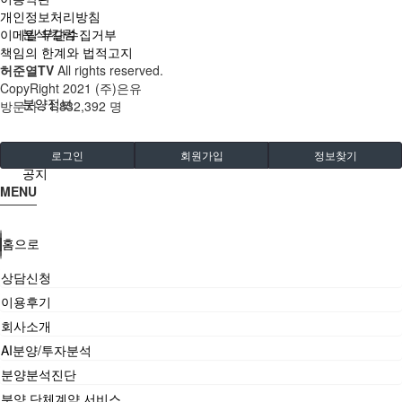
개인정보처리방침
분석/칼럼
이메일 무단수집거부
책임의 한계와 법적고지
허준열TV
All rights reserved.
CopyRight 2021 (주)은유
분양정보
방문자 :
1,832,392 명
로그인
회원가입
정보찾기
공지
MENU
홈으로
상담신청
이용후기
회사소개
AI분양/투자분석
분양분석진단
분양 단체계약 서비스