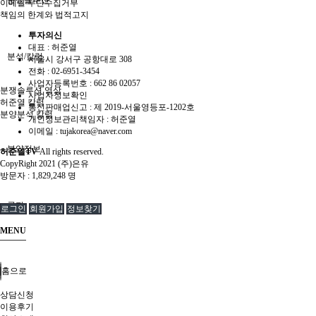
분쟁솔루션
이메일 무단수집거부
책임의 한계와 법적고지
투자의신
대표 : 허준열
분석/칼럼
서울시 강서구 공항대로 308
전화 :
02-6951-3454
사업자등록번호 :
662 86 02057
분쟁솔루션 영상
사업자정보확인
허준열 칼럼
통신판매업신고 :
제 2019-서울영등포-1202호
분양분석 칼럼
개인정보관리책임자 : 허준열
이메일 :
tujakorea@naver.com
분양정보
허준열TV
All rights reserved.
CopyRight 2021 (주)은유
방문자 :
1,829,248 명
공지
로그인
회원가입
정보찾기
MENU
홈으로
상담신청
이용후기