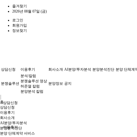
즐겨찾기
2026년 08월 07일 (금)
로그인
회원가입
정보찾기
상담신청
이용후기
회사소개
AI분양/투자분석
분양분석진단
분양 단체계
분석/칼럼
분쟁솔루션 영상
분쟁솔루션
분양정보
공지
허준열 칼럼
분양분석 칼럼
홈
상담신청
상담신청
이용후기
회사소개
AI분양/투자분석
이용후기
분양분석진단
분양 단체계약 서비스