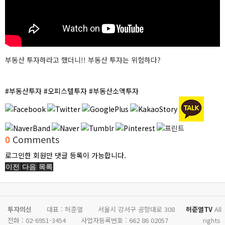
부동산 투자하라고 했더니!! 부동산 투자는 위험하다?
#부동산투자 #오피스텔투자 #부동산소액투자
0
Comments
로그인한 회원만 댓글 등록이 가능합니다.
이전
다음
목록
투자의신
대표 : 허준열
서울시 강서구 공항대로 308
허준열TV
All
전화 :
02-6951-3454
사업자등록번호 :
662 86 02057
rights