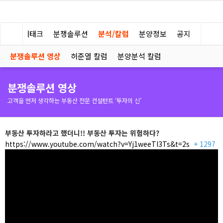
부동산 재태크
분쟁솔루션
분석/칼럼
분양정보
공지
분쟁솔루션 영상
허준열 칼럼
분양분석 칼럼
분쟁솔루션 영상
고객을 먼저 생각하는 부동산 전문 컨설턴트 ‘투자의 신’
부동산 투자하라고 했더니!! 부동산 투자는 위험하다?
https://www.youtube.com/watch?v=Yj1weeTI3Ts&t=2s
+ 1297