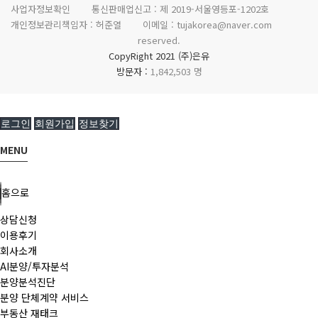
사업자정보확인
통신판매업신고 :
제 2019-서울영등포-1202호
개인정보관리책임자 : 허준열
이메일 :
tujakorea@naver.com
reserved.
CopyRight 2021 (주)은유
방문자 :
1,842,503 명
로그인
회원가입
정보찾기
MENU
홈으로
상담신청
이용후기
회사소개
AI분양/투자분석
분양분석진단
분양 단체계약 서비스
부동산 재태크