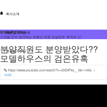
회사소개
분쟁솔루션 영상
AI분양/투자분석
고객을 먼저 생각하는 부동산 전문 컨설턴트 ‘투자의 신’
분양직원도 분양받았다??
분양분석진단
모델하우스의 검은유혹
분양 단체계약 서비스
https://www.youtube.com/watch?v=J0iDtP4y__I&t=149s
+
1035
부동산 재태크
분쟁솔루션