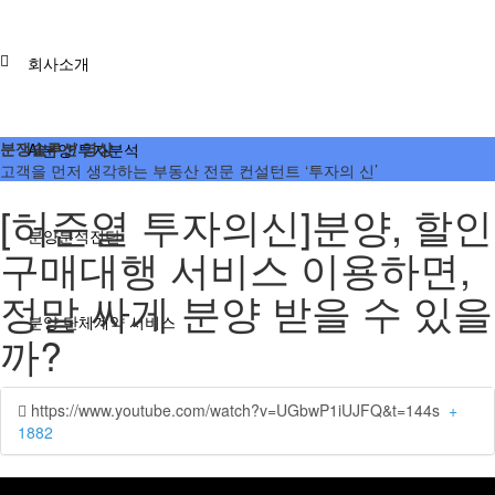
회사소개
분쟁솔루션 영상
AI분양/투자분석
고객을 먼저 생각하는 부동산 전문 컨설턴트 ‘투자의 신’
[허준열 투자의신]분양, 할인
분양분석진단
구매대행 서비스 이용하면,
정말 싸게 분양 받을 수 있을
분양 단체계약 서비스
까?
부동산 재태크
https://www.youtube.com/watch?v=UGbwP1iUJFQ&t=144s
+
1882
분쟁솔루션