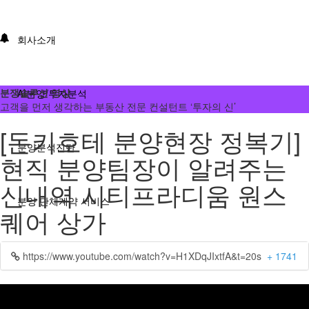
회사소개
분쟁솔루션 영상
AI분양/투자분석
고객을 먼저 생각하는 부동산 전문 컨설턴트 ‘투자의 신’
[돈키호테 분양현장 정복기]
분양분석진단
현직 분양팀장이 알려주는
신내역 시티프라디움 원스
분양 단체계약 서비스
퀘어 상가
부동산 재태크
https://www.youtube.com/watch?v=H1XDqJIxtfA&t=20s
+ 1741
분쟁솔루션