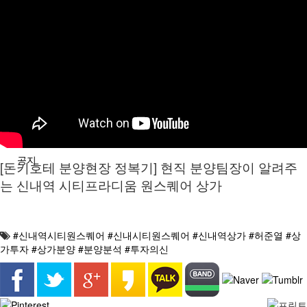
분석/칼럼
분양정보
공지
[돈키호테 분양현장 정복기] 현직 분양팀장이 알려주
는 신내역 시티프라디움 원스퀘어 상가
#신내역시티원스퀘어 #신내시티원스퀘어 #신내역상가 #허준열 #상
가투자 #상가분양 #분양분석 #투자의신