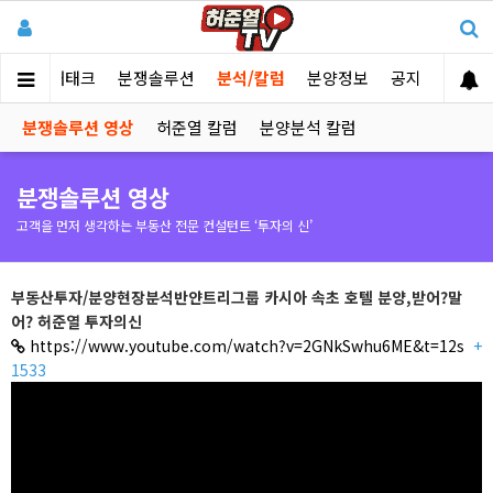
부동산 재태크
분쟁솔루션
분석/칼럼
분양정보
공지
분쟁솔루션 영상
허준열 칼럼
분양분석 칼럼
분쟁솔루션 영상
고객을 먼저 생각하는 부동산 전문 컨설턴트 ‘투자의 신’
부동산투자/분양현장분석반얀트리그룹 카시아 속초 호텔 분양,받어?말
어? 허준열 투자의신
https://www.youtube.com/watch?v=2GNkSwhu6ME&t=12s
+
1533