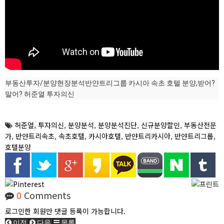
부동산투자/분양현장분석반얀트리그룹 카시아 속초 호텔 분양,받어?
말어? 허준열 투자의신
허준열
,
투자의신
,
분양분석
,
분양분석진단
,
신규분양할인
,
부동산전문
가
,
반얀트리속초
,
속초호텔
,
카시아호텔
,
반얀트리카시아
,
반얀트리그룹
,
호텔분양
0
Comments
로그인한 회원만 댓글 등록이 가능합니다.
이전
다음
목록