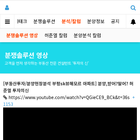
부동산 재태크
분쟁솔루션
분석/칼럼
분양정보
공지
분쟁솔루션 영상
허준열 칼럼
분양분석 칼럼
분쟁솔루션 영상
고객을 먼저 생각하는 부동산 전문 컨설턴트 ‘투자의 신’
[부동산투자/분양현장분석 부평sk뷰해모르 아파트] 분양,받어?말어? 허
준열 투자의신
https://www.youtube.com/watch?v=QGieCE9_BCk&t=36s
+
1153