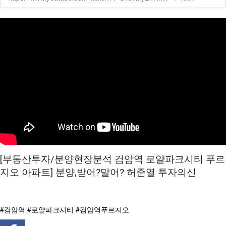
[부동산투자/분양현장분석 검암역 로얄파크시티 푸르
지오 아파트] 분양,받어?말어? 허준열 투자의신
#검암역 #로얄파크시티 #검암역푸르지오