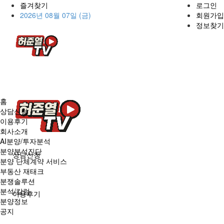
즐겨찾기
로그인
2026년 08월 07일 (금)
회원가입
정보찾기
홈
상담신청
이용후기
회사소개
AI분양/투자분석
분양분석진단
상담신청
분양 단체계약 서비스
부동산 재태크
분쟁솔루션
분석/칼럼
이용후기
분양정보
공지