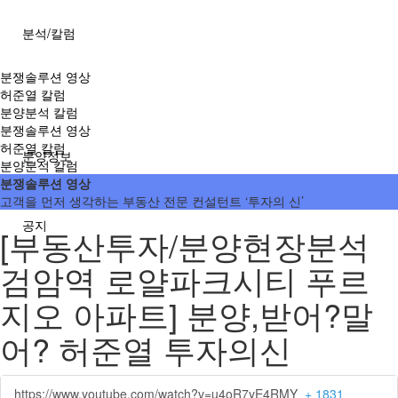
분석/칼럼
분쟁솔루션 영상
허준열 칼럼
분양분석 칼럼
분쟁솔루션 영상
허준열 칼럼
분양정보
분양분석 칼럼
분쟁솔루션 영상
고객을 먼저 생각하는 부동산 전문 컨설턴트 ‘투자의 신’
공지
[부동산투자/분양현장분석
검암역 로얄파크시티 푸르
지오 아파트] 분양,받어?말
어? 허준열 투자의신
https://www.youtube.com/watch?v=u4oR7yE4RMY
+ 1831