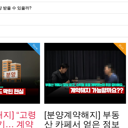
양 받을 수 있을까?
Now
Hot
지] “고령
[분양계약해지] 부동
기… 계약
산 카페서 얻은 정보