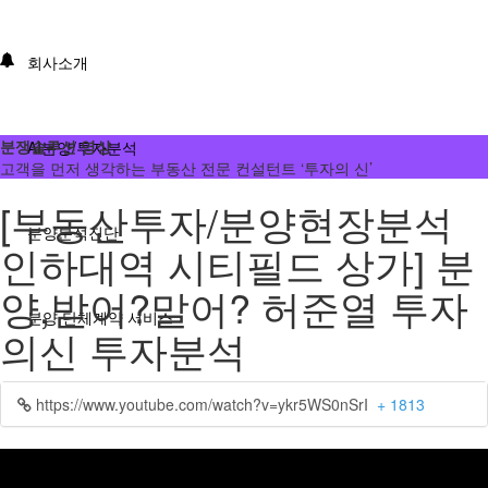
회사소개
분쟁솔루션 영상
AI분양/투자분석
고객을 먼저 생각하는 부동산 전문 컨설턴트 ‘투자의 신’
[부동산투자/분양현장분석
분양분석진단
인하대역 시티필드 상가] 분
양,받어?말어? 허준열 투자
분양 단체계약 서비스
의신 투자분석
부동산 재태크
https://www.youtube.com/watch?v=ykr5WS0nSrI
+ 1813
분쟁솔루션