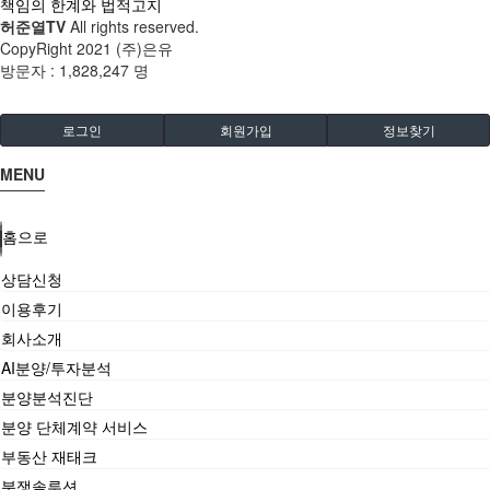
책임의 한계와 법적고지
허준열TV
All rights reserved.
CopyRight 2021 (주)은유
방문자 :
1,828,247 명
로그인
회원가입
정보찾기
MENU
홈으로
상담신청
이용후기
회사소개
AI분양/투자분석
분양분석진단
분양 단체계약 서비스
부동산 재태크
분쟁솔루션