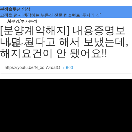
분쟁솔루션 영상
고객을 먼저 생각하는 부동산 전문 컨설턴트 ‘투자의 신’
AI분양/투자분석
[분양계약해지] 내용증명보
내면 된다고 해서 보냈는데,
분양분석진단
해지요건이 안 됐어요!!
분양 단체계약 서비스
https://youtu.be/N_xq-A4oatQ
+ 603
부동산 재태크
분쟁솔루션