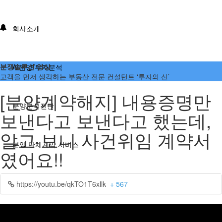
회사소개
분쟁솔루션 영상
AI분양/투자분석
고객을 먼저 생각하는 부동산 전문 컨설턴트 ‘투자의 신’
[분양계약해지] 내용증명만
분양분석진단
보낸다고 보낸다고 했는데,
알고 보니 사건위임 계약서
분양 단체계약 서비스
였어요!!
부동산 재태크
https://youtu.be/qkTO1T6xllk
+ 567
분쟁솔루션