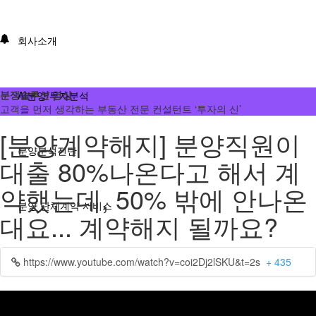
회사소개
분쟁솔루션 영상
AI분양/투자분석
고객을 먼저 생각하는 부동산 전문 컨설턴트 ‘투자의 신’
[분양계약해지] 분양직원이
분양분석진단
대출 80%나온다고 해서 계
약했는데, 50% 밖에 안나온
분양 단체계약 서비스
대요... 계약해지 될까요?
부동산 재태크
https://www.youtube.com/watch?v=coi2Dj2lSKU&t=2s
+ 435
분쟁솔루션