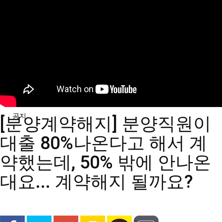
분석/칼럼
분양정보
공지
[분양계약해지] 분양직원이
대출 80%나온다고 해서 계
약했는데, 50% 밖에 안나온
대요... 계약해지 될까요?