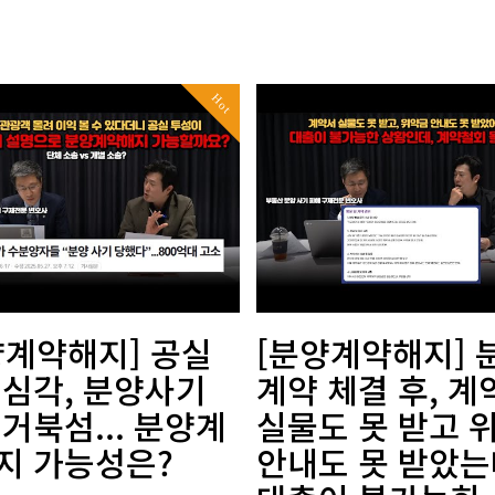
Hot
양계약해지] 공실
[분양계약해지] 
 심각, 분양사기
계약 체결 후, 계
거북섬... 분양계
실물도 못 받고 
지 가능성은?
안내도 못 받았는