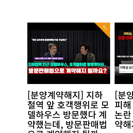
Hot
[분양계약해지] 지하
[분
철역 앞 호객행위로 모
피해
델하우스 방문했다 계
논란 
약했는데, 방문판매법
약해