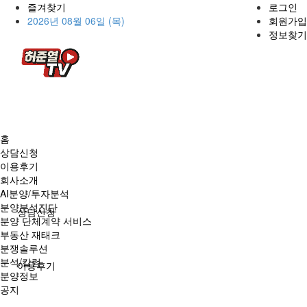
즐겨찾기
로그인
2026년 08월 06일 (목)
회원가입
정보찾기
홈
상담신청
이용후기
회사소개
AI분양/투자분석
분양분석진단
상담신청
분양 단체계약 서비스
부동산 재태크
분쟁솔루션
분석/칼럼
이용후기
분양정보
공지