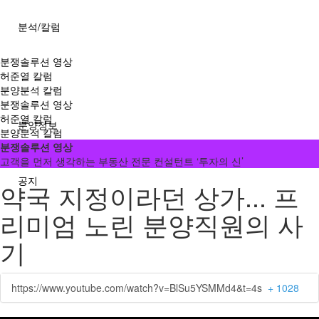
분석/칼럼
분쟁솔루션 영상
허준열 칼럼
분양분석 칼럼
분쟁솔루션 영상
허준열 칼럼
분양정보
분양분석 칼럼
분쟁솔루션 영상
고객을 먼저 생각하는 부동산 전문 컨설턴트 ‘투자의 신’
공지
약국 지정이라던 상가... 프
리미엄 노린 분양직원의 사
기
https://www.youtube.com/watch?v=BlSu5YSMMd4&t=4s
+ 1028