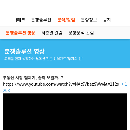
부동산 재태크
분쟁솔루션
분석/칼럼
분양정보
공지
분쟁솔루션 영상
허준열 칼럼
분양분석 칼럼
분쟁솔루션 영상
고객을 먼저 생각하는 부동산 전문 컨설턴트 ‘투자의 신’
부동산 시장 침체기, 끝이 보일까..?
https://www.youtube.com/watch?v=NAtSVbazSWw&t=112s
+ 1
203