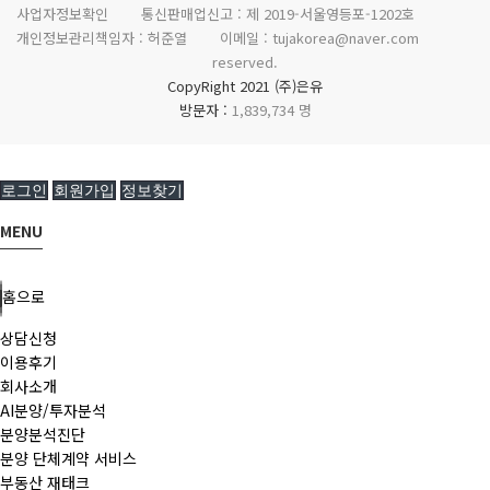
사업자정보확인
통신판매업신고 :
제 2019-서울영등포-1202호
개인정보관리책임자 : 허준열
이메일 :
tujakorea@naver.com
reserved.
CopyRight 2021 (주)은유
방문자 :
1,839,734 명
로그인
회원가입
정보찾기
MENU
홈으로
상담신청
이용후기
회사소개
AI분양/투자분석
분양분석진단
분양 단체계약 서비스
부동산 재태크