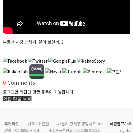
부동산 시장 침체기, 끝이 보일까..?
0
Comments
로그인한 회원만 댓글 등록이 가능합니다.
이전
다음
목록
투자의신
대표 : 허준열
서울시 강서구 공항대로 308
허준열TV
All
전화 :
02-6951-3454
사업자등록번호 :
662 86 02057
rights