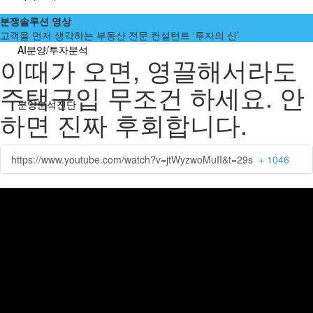
분쟁솔루션 영상
고객을 먼저 생각하는 부동산 전문 컨설턴트 ‘투자의 신’
AI분양/투자분석
이때가 오면, 영끌해서라도
주택구입 무조건 하세요. 안
분양분석진단
하면 진짜 후회합니다.
분양 단체계약 서비스
https://www.youtube.com/watch?v=jtWyzwoMuII&t=29s
+ 1046
부동산 재태크
분쟁솔루션