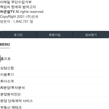
이메일 무단수집거부
책임의 한계와 법적고지
허준열TV
All rights reserved.
CopyRight 2021 (주)은유
방문자 :
1,842,721 명
로그인
회원가입
정보찾기
MENU
홈으로
상담신청
이용후기
회사소개
AI분양/투자분석
분양분석진단
분양 단체계약 서비스
부동산 재태크