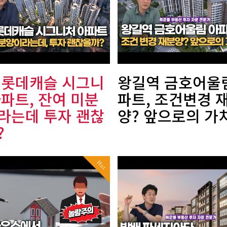
 롯데캐슬 시그니
왕길역 금호어울
아파트, 잔여 미분
파트, 조건변경 
라는데 투자 괜찮
양? 앞으로의 가
?
Hot