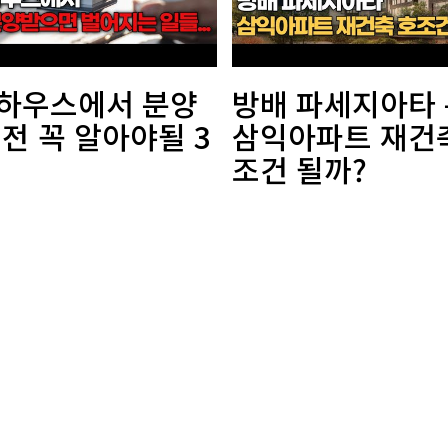
하우스에서 분양
방배 파세지아타 
 전 꼭 알아야될 3
삼익아파트 재건
조건 될까?