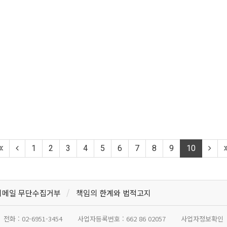
1
2
3
4
5
6
7
8
9
10
이메일 무단수집거부
책임의 한계와 법적고지
전화 :
02-6951-3454
사업자등록번호 :
662 86 02057
사업자정보확인