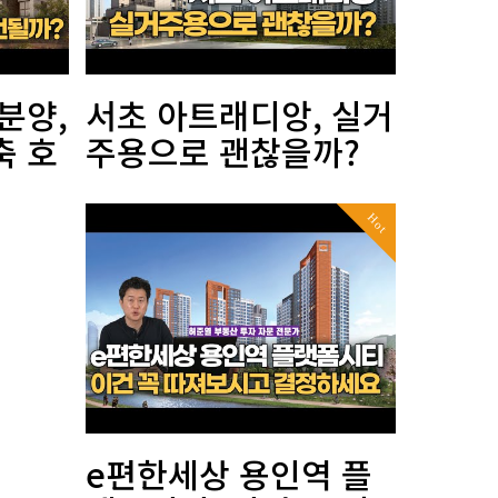
분양,
서초 아트래디앙, 실거
축 호
주용으로 괜찮을까?
Hot
e편한세상 용인역 플