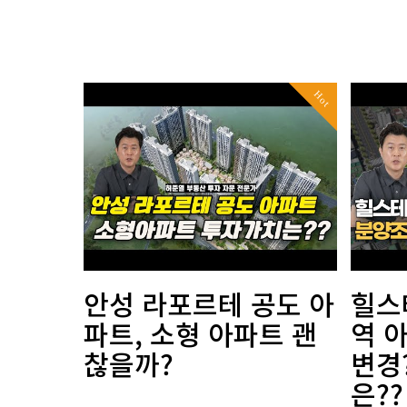
Hot
안성 라포르테 공도 아
힐스
파트, 소형 아파트 괜
역 
찮을까?
변경
은??