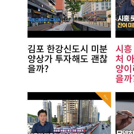
김포 한강신도시 미분
시흥
양상가 투자해도 괜찮
처 
을까?
양이
을까
Hot