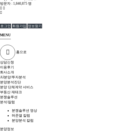
방문자 :
1,840,875 명
로그인
회원가입
정보찾기
MENU
홈으로
상담신청
이용후기
회사소개
AI분양/투자분석
분양분석진단
분양 단체계약 서비스
부동산 재태크
분쟁솔루션
분석/칼럼
분쟁솔루션 영상
허준열 칼럼
분양분석 칼럼
분양정보