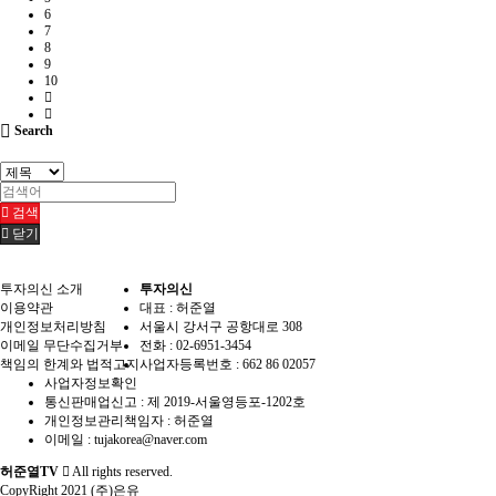
6
7
8
9
10
Search
검색
닫기
투자의신 소개
투자의신
이용약관
대표 : 허준열
개인정보처리방침
서울시 강서구 공항대로 308
이메일 무단수집거부
전화 :
02-6951-3454
책임의 한계와 법적고지
사업자등록번호 :
662 86 02057
사업자정보확인
통신판매업신고 :
제 2019-서울영등포-1202호
개인정보관리책임자 : 허준열
이메일 :
tujakorea@naver.com
허준열TV
All rights reserved.
CopyRight 2021 (주)은유