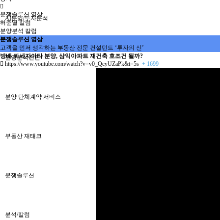
분쟁솔루션 영상
AI분양/투자분석
허준열 칼럼
분양분석 칼럼
분쟁솔루션 영상
고객을 먼저 생각하는 부동산 전문 컨설턴트 ‘투자의 신’
방배 파세지아타 분양, 삼익아파트 재건축 호조건 될까?
분양분석진단
https://www.youtube.com/watch?v=v0_QcyUZaPk&t=5s
+ 1699
분양 단체계약 서비스
부동산 재태크
분쟁솔루션
분석/칼럼