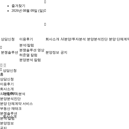
즐겨찾기
2026년 08월 09일 (일)
상담신청
이용후기
회사소개
AI분양/투자분석
분양분석진단
분양 단체계
분석/칼럼
분쟁솔루션 영상
분쟁솔루션
분양정보
공지
허준열 칼럼
분양분석 칼럼
상담신청
홈
상담신청
이용후기
회사소개
이용후기
AI분양/투자분석
분양분석진단
분양 단체계약 서비스
부동산 재태크
분쟁솔루션
회사소개
분석/칼럼
분양정보
공지