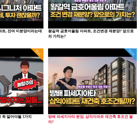
파트, 잔여 미분양이라는데
왕길역 금호어울림 아파트, 조건변경 재분양? 앞으로
의 가치는?
Now
Hot
 꼭 알아야될 3가지
방배 파세지아타 분양, 삼익아파트 재건축 호조건 될
까?