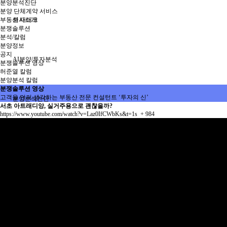
분양분석진단
분양 단체계약 서비스
부동산 재태크
회사소개
분쟁솔루션
분석/칼럼
분양정보
공지
AI분양/투자분석
분쟁솔루션 영상
허준열 칼럼
분양분석 칼럼
분쟁솔루션 영상
고객을 먼저 생각하는 부동산 전문 컨설턴트 ‘투자의 신’
분양분석진단
서초 아트래디앙, 실거주용으로 괜찮을까?
https://www.youtube.com/watch?v=Laz0IfCWbKs&t=1s
+ 984
분양 단체계약 서비스
부동산 재태크
분쟁솔루션