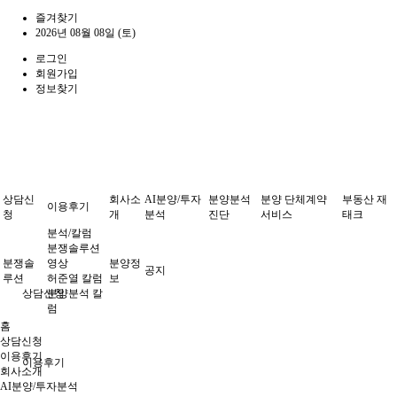
즐겨찾기
2026년 08월 08일 (토)
로그인
회원가입
정보찾기
상담신
회사소
AI분양/투자
분양분석
분양 단체계약
부동산 재
이용후기
청
개
분석
진단
서비스
태크
분석/칼럼
분쟁솔루션
분쟁솔
영상
분양정
공지
루션
허준열 칼럼
보
상담신청
분양분석 칼
럼
홈
상담신청
이용후기
이용후기
회사소개
AI분양/투자분석