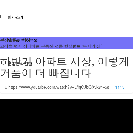
회사소개
분쟁솔루션 영상
AI분양/투자분석
고객을 먼저 생각하는 부동산 전문 컨설턴트 ‘투자의 신’
하반기 아파트 시장, 이렇게
분양분석진단
거품이 더 빠집니다
분양 단체계약 서비스
https://www.youtube.com/watch?v=LfhjCJbQXvk&t=5s
+ 1113
부동산 재태크
분쟁솔루션