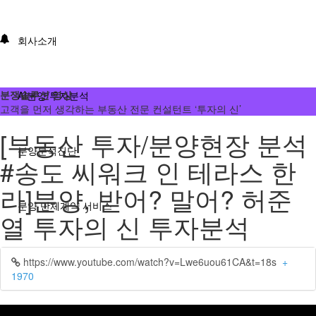
회사소개
분쟁솔루션 영상
AI분양/투자분석
고객을 먼저 생각하는 부동산 전문 컨설턴트 ‘투자의 신’
[부동산 투자/분양현장 분석
분양분석진단
#송도 씨워크 인 테라스 한
라]분양, 받어? 말어? 허준
분양 단체계약 서비스
열 투자의 신 투자분석
부동산 재태크
https://www.youtube.com/watch?v=Lwe6uou61CA&t=18s
+
1970
분쟁솔루션