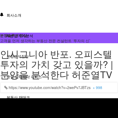
회사소개
분쟁솔루션 영상
AI분양/투자분석
고객을 먼저 생각하는 부동산 전문 컨설턴트 ‘투자의 신’
인시그니아 반포. 오피스텔
분양분석진단
투자의 가치 갖고 있을까? |
분양을 분석한다 허준열TV
분양 단체계약 서비스
https://www.youtube.com/watch?v=2wePv7JBTzs
+ 998
부동산 재태크
분쟁솔루션