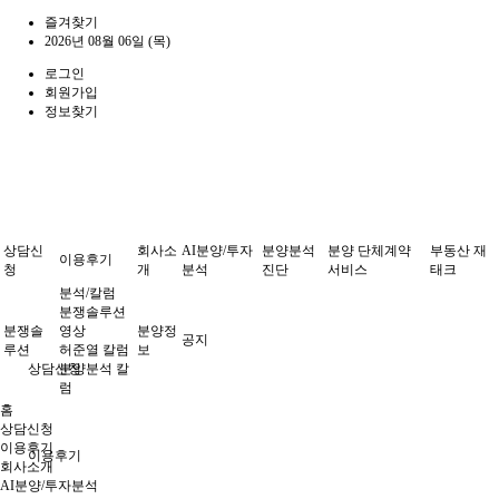
즐겨찾기
2026년 08월 06일 (목)
로그인
회원가입
정보찾기
상담신
회사소
AI분양/투자
분양분석
분양 단체계약
부동산 재
이용후기
청
개
분석
진단
서비스
태크
분석/칼럼
분쟁솔루션
분쟁솔
영상
분양정
공지
루션
허준열 칼럼
보
상담신청
분양분석 칼
럼
홈
상담신청
이용후기
이용후기
회사소개
AI분양/투자분석