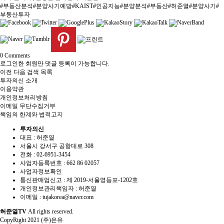
#부동산분석#분양사기예방#KAIST#인공지능#분양분석#부동산#허준열#분양사기#
부동산투자
0
Comments
로그인한 회원만 댓글 등록이 가능합니다.
이전
다음
검색
목록
투자의신 소개
이용약관
개인정보처리방침
이메일 무단수집거부
책임의 한계와 법적고지
투자의신
대표 : 허준열
서울시 강서구 공항대로 308
전화 :
02-6951-3454
사업자등록번호 :
662 86 02057
사업자정보확인
통신판매업신고 :
제 2019-서울영등포-1202호
개인정보관리책임자 : 허준열
이메일 :
tujakorea@naver.com
허준열TV
All rights reserved.
CopyRight 2021 (주)은유