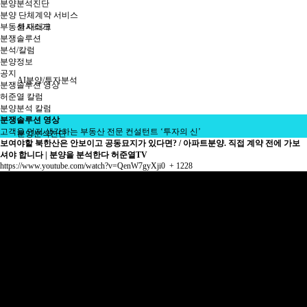
분양분석진단
분양 단체계약 서비스
부동산 재태크
회사소개
분쟁솔루션
분석/칼럼
분양정보
공지
AI분양/투자분석
분쟁솔루션 영상
허준열 칼럼
분양분석 칼럼
분쟁솔루션 영상
고객을 먼저 생각하는 부동산 전문 컨설턴트 ‘투자의 신’
분양분석진단
보여야할 북한산은 안보이고 공동묘지가 있다면? / 아파트분양. 직접 계약 전에 가보
셔야 합니다 | 분양을 분석한다 허준열TV
https://www.youtube.com/watch?v=QenW7gyXji0
+ 1228
분양 단체계약 서비스
부동산 재태크
분쟁솔루션