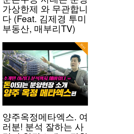
가상한제 와 무관합니
다 (Feat. 김제경 투미
부동산, 매부리TV)
Hot
양주옥정메타엑스. 여
러분! 분석 잘하는 사