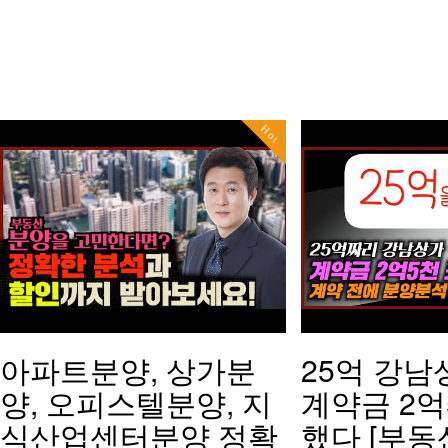
Hot
아파트분양, 상가분
25억 강남
양, 오피스텔분양, 지
계약금 2억
식산업센터분양 정확
했다 [부동