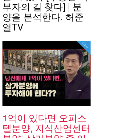
부자의 길 찾다] | 분
양을 분석한다. 허준
열TV
Now
1억이 있다면 오피스
텔분양, 지식산업센터
분양, 상가분양 중 어