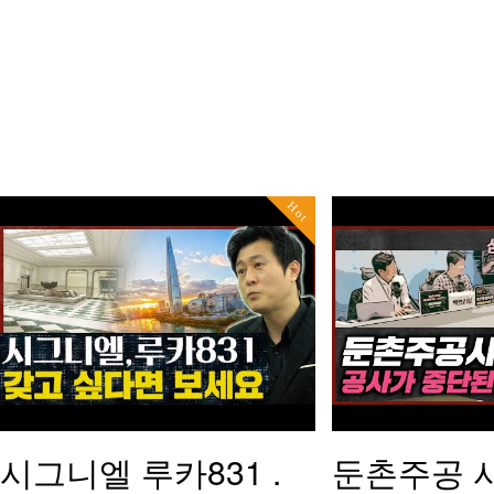
Hot
시그니엘 루카831 .
둔촌주공 사