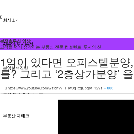
회사소개
분쟁솔루션 영상
AI분양/투자분석
고객을 먼저 생각하는 부동산 전문 컨설턴트 ‘투자의 신’
1억이 있다면 오피스텔분양,
분양분석진단
를? 그리고 ‘2층상가분양’ 을
https://www.youtube.com/watch?v=THw3qTxgDpg&t=129s
+ 880
분양 단체계약 서비스
부동산 재태크