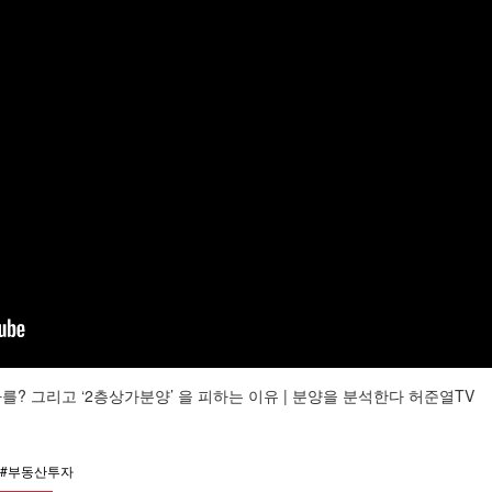
? 그리고 ‘2층상가분양’ 을 피하는 이유 | 분양을 분석한다 허준열TV
기#부동산투자