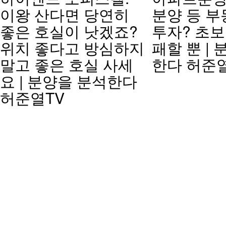
이왕 산다면 당연히
분양 등 부
좋은 호실이 낫겠죠?
투자? 초보
위치 좋다고 방심하지
패할 뿐 |
말고 좋은 호실 사세
한다 허준
요 | 분양을 분석한다
허준열TV