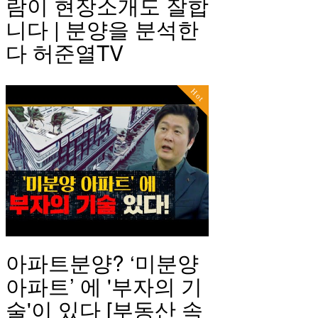
람이 현장소개도 잘합
니다 | 분양을 분석한
다 허준열TV
Hot
아파트분양? ‘미분양
아파트’ 에 '부자의 기
술'이 있다 [부동산 속