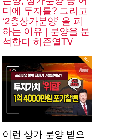
디에 투자를? 그리고
‘2층상가분양’ 을 피
하는 이유 | 분양을 분
석한다 허준열TV
Hot
이런 상가 분양 받으