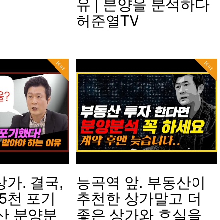
유 | 분양을 분석하다
허준열TV
Hot
Hot
상가. 결국,
능곡역 앞. 부동산이
5천 포기
추천한 상가말고 더
산 분양분
좋은 상가와 호실을