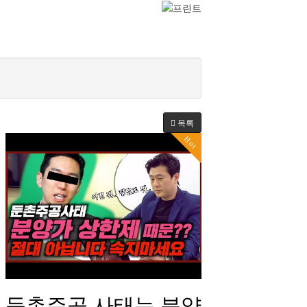
목록
Hot
둔촌주공 사태는 분양