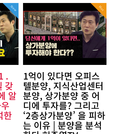
Now
Hot
 .
1억이 있다면 오피스
 갖
텔분양, 지식산업센터
에 알
분양, 상가분양 중 어
하우
디에 투자를? 그리고
석한
‘2층상가분양’ 을 피하
는 이유 | 분양을 분석