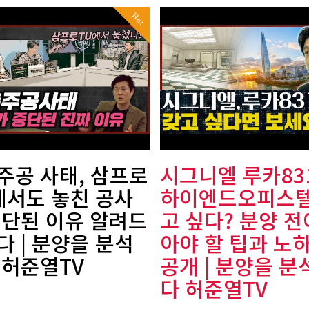
Hot
주공 사태, 삼프로
시그니엘 루카831
 에서도 놓친 공사
하이엔드오피스텔
중단된 이유 알려드
고 싶다? 분양 전
다 | 분양을 분석
아야 할 팁과 노
 허준열TV
공개 | 분양을 분
다 허준열TV