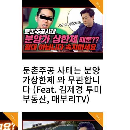
Hot
둔촌주공 사태는 분양
가상한제 와 무관합니
다 (Feat. 김제경 투미
부동산, 매부리TV)
Hot
Hot