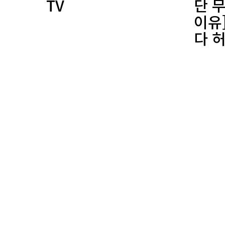
TV
단 
이유]
다 