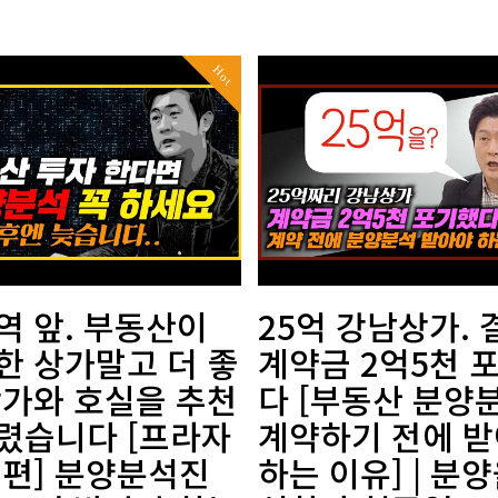
Hot
역 앞. 부동산이
25억 강남상가. 
한 상가말고 더 좋
계약금 2억5천 
상가와 호실을 추천
다 [부동산 분양
렸습니다 [프라자
계약하기 전에 
 편] 분양분석진
하는 이유] | 분양