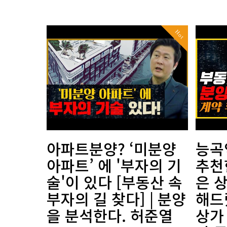
Hot
아파트분양? ‘미분양
능곡
아파트’ 에 '부자의 기
추천
술'이 있다 [부동산 속
은 
부자의 길 찾다] | 분양
해드
을 분석한다. 허준열
상가