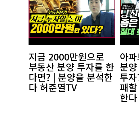
지금 2000만원으로
아파
부동산 분양 투자를 한
분양
다면? | 분양을 분석한
투자
다 허준열TV
패할 
한다