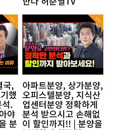
한다 허준열TV
Hot
Hot
결국,
아파트분양, 상가분양,
포기했
오피스텔분양, 지식산
분석.
업센터분양 정확하게
받아야
분석 받으시고 손해없
을 분
이 할인까지!! | 분양을