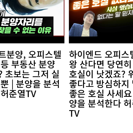
트분양, 오피스텔
하이엔드 오피스텔
 등 부동산 분양
왕 산다면 당연히
? 초보는 그저 실
호실이 낫겠죠? 
뿐 | 분양을 분석
좋다고 방심하지
 허준열TV
좋은 호실 사세요 
양을 분석한다 
TV