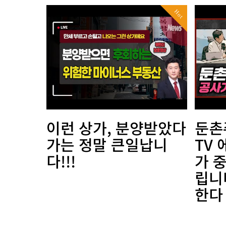
Hot
이런 상가, 분양받았다
둔촌
가는 정말 큰일납니
TV
다!!!
가 
립니
한다