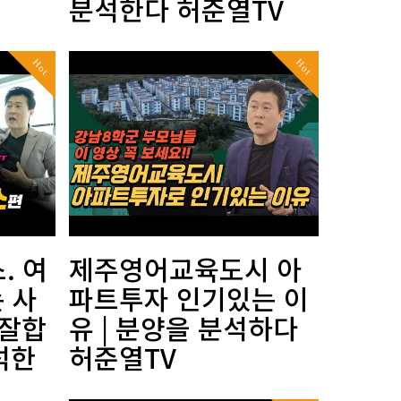
분석한다 허준열TV
Hot
Hot
. 여
제주영어교육도시 아
 사
파트투자 인기있는 이
 잘합
유 | 분양을 분석하다
석한
허준열TV