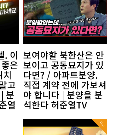
. 이
보여야할 북한산은 안
 좋은
보이고 공동묘지가 있
위치
다면? / 아파트분양.
 말고
직접 계약 전에 가보셔
| 분
야 합니다 | 분양을 분
허준열
석한다 허준열TV
Hot