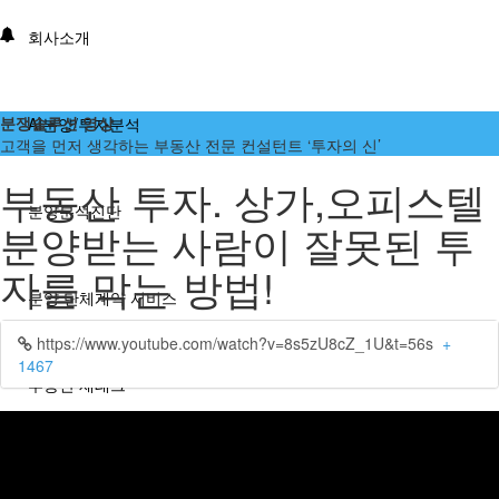
회사소개
분쟁솔루션 영상
AI분양/투자분석
고객을 먼저 생각하는 부동산 전문 컨설턴트 ‘투자의 신’
부동산 투자. 상가,오피스텔
분양분석진단
분양받는 사람이 잘못된 투
자를 막는 방법!
분양 단체계약 서비스
https://www.youtube.com/watch?v=8s5zU8cZ_1U&t=56s
+
1467
부동산 재태크
분쟁솔루션