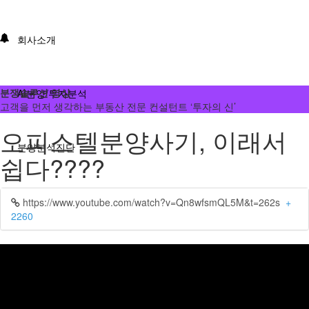
회사소개
분쟁솔루션 영상
AI분양/투자분석
고객을 먼저 생각하는 부동산 전문 컨설턴트 ‘투자의 신’
오피스텔분양사기, 이래서
분양분석진단
쉽다????
분양 단체계약 서비스
https://www.youtube.com/watch?v=Qn8wfsmQL5M&t=262s
+
2260
부동산 재태크
분쟁솔루션