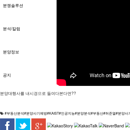
분쟁솔루션
분석/칼럼
분양정보
공지
분양대행사를 내시경으로 들여다본다면??
#부동산분석#분양사기예방#KAIST#인공지능#분양분석#부동산#허준열#분양사