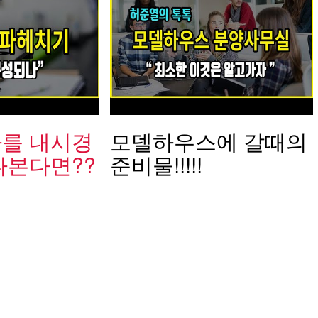
를 내시경
모델하우스에 갈때의
다본다면??
준비물!!!!!