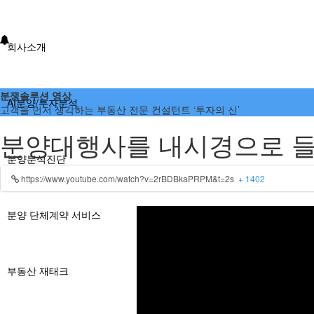
회사소개
분쟁솔루션 영상
AI분양/투자분석
고객을 먼저 생각하는 부동산 전문 컨설턴트 ‘투자의 신’
분양대행사를 내시경으로 들
분양분석진단
https://www.youtube.com/watch?v=2rBDBkaPRPM&t=2s
+ 1402
분양 단체계약 서비스
부동산 재태크