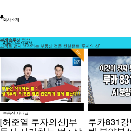
회사소개
분쟁솔루션 영상
AI분양/투자분석
고객을 먼저 생각하는 부동산 전문 컨설턴트 ‘투자의 신’
Hot
분양분석진단
분양 단체계약 서비스
부동산 재태크
[허준열 투자의신]부
루카831강