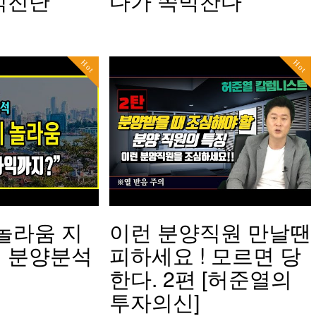
석진단
다가 쪽박찬다
Hot
Hot
놀라움 지
이런 분양직원 만날땐
 분양분석
피하세요 ! 모르면 당
한다. 2편 [허준열의
투자의신]