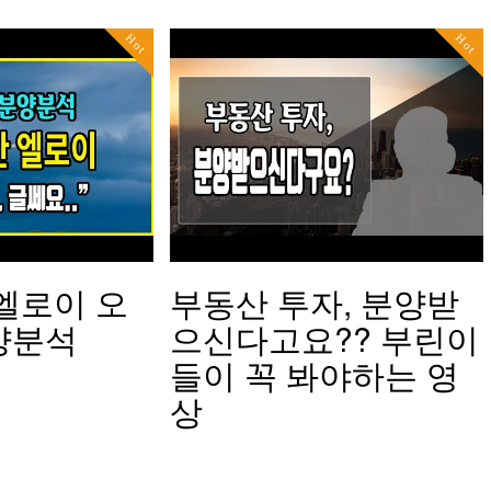
Hot
Hot
엘로이 오
부동산 투자, 분양받
양분석
으신다고요?? 부린이
들이 꼭 봐야하는 영
상