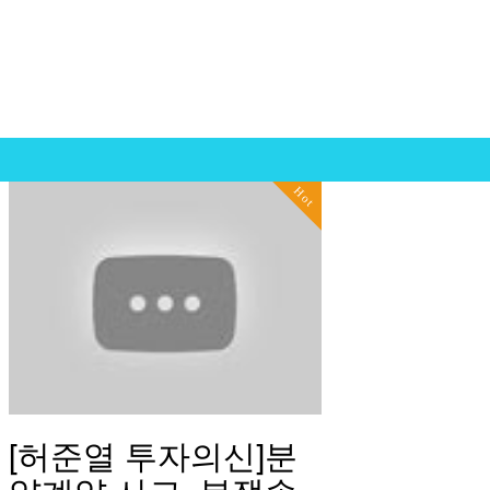
Hot
[허준열 투자의신]분