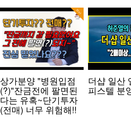
Hot
상가분양 "병원입점
더샵 일산 
(?)"잔금전에 팔면된
피스텔 분
다는 유혹~단기투자
(전매) 너무 위험해!!