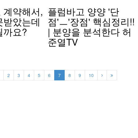
 계약해서,
플럼바고 양양 '단
못받았는데
점'ㅡ'장점' 핵심정리!!
될까요?
| 분양을 분석한다 허
준열TV
2
3
4
5
6
7
8
9
10