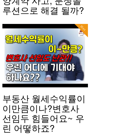
양계약 사고, 분쟁솔
루션으로 해결 될까?
Hot
부동산 월세수익률이
이만큼이나?변호사
선임두 힘들어요~ 우
린 어떻하죠?