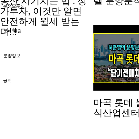
동산 사기치는 법 : 상
텔 분양분
분쟁솔루션
가투자, 이것만 알면
안전하게 월세 받는
다!!!
분석/칼럼
분양정보
공지
마곡 롯데 
식산업센터