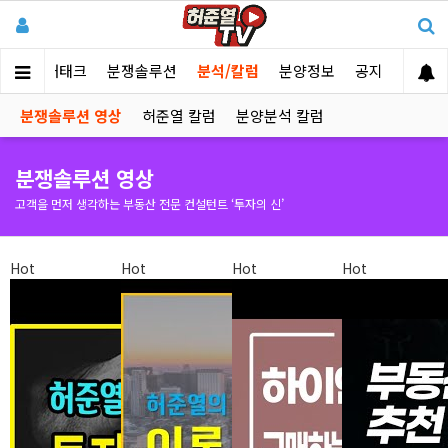
부동산 재태크
분쟁솔루션
분석/칼럼
분양정보
공지
분쟁솔루션 영상
허준열 칼럼
분양분석 칼럼
분쟁솔루션 영상
고객을 먼저 생각하는 부동산 전문 컨설턴트 ‘투자의 신’
Hot
Hot
Hot
Hot