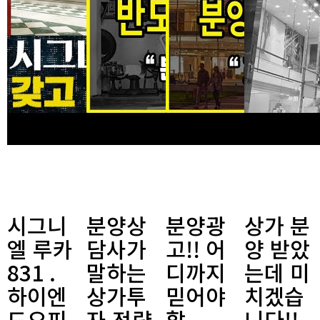
시그니
분양상
분양광
상가 분
엘 루카
담사가
고!! 어
양 받았
831 .
말하는
디까지
는데 미
하이엔
상가투
믿어야
치겠습
드오피
자 전략
할
니다!!