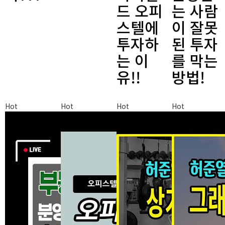
드 오피
는 사람
스텔에
이 잘못
투자하
된 투자
는 이
를 막는
유!!
방법!
Hot
Hot
Hot
Hot