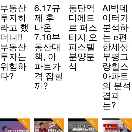
부동산
6.17규
동탄역
AI빅데
투자하
제 후
디에트
이터가
라고 했
나온
르 퍼스
분석하
더니!!
7.10부
티지 오
는 e편
부동산
동산대
피스텔
한세상
투자는
책, 아
분양분
부평그
위험하
파트가
석
랑힐스
다?
격 잡힐
아파트
까?
의 분석
결과
는?
Hot
Hot
Hot
Hot