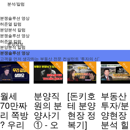
분석/칼럼
분쟁솔루션 영상
허준열 칼럼
분양분석 칼럼
분쟁솔루션 영상
허준열 칼럼
분양정보
분양분석 칼럼
분쟁솔루션 영상
고객을 먼저 생각하는 부동산 전문 컨설턴트 ‘투자의 신’
Hot
Hot
Hot
Hot
공지
월세
분양직
[돈키호
부동산
70만짜
원의 분
테 분양
투자/분
리 쪽방
양사기
현장 정
양현장
? 우리
① - 오
복기]
분석 힐