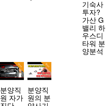
기숙사
투자?
가산 G
밸리 하
우스디
타워 분
양분석
Hot
Hot
분양직
분양직
원 자가
원의 분
진단,
양사기