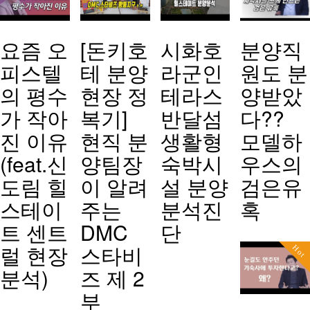
요즘 오
[돈키호
시화호
분양직
피스텔
테 분양
라군인
원도 분
의 평수
현장 정
테라스
양받았
가 작아
복기]
반달섬
다??
진 이유
현직 분
생활형
모델하
(feat.신
양팀장
숙박시
우스의
도림 힐
이 알려
설 분양
검은유
스테이
주는
분석진
혹
트 센트
DMC
단
럴 현장
스타비
Hot
분석)
즈 제 2
부