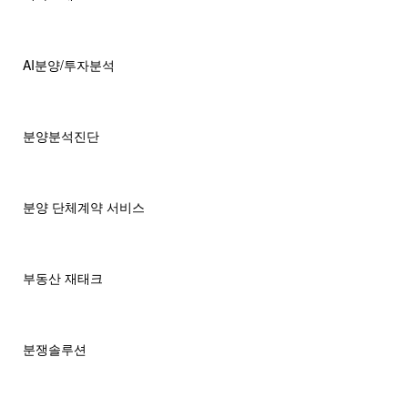
AI분양/투자분석
분양분석진단
분양 단체계약 서비스
부동산 재태크
분쟁솔루션