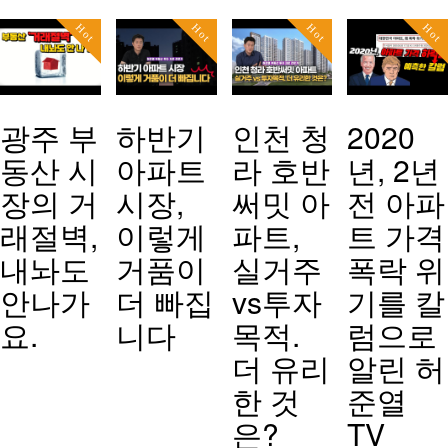
Hot
Hot
Hot
Hot
광주 부
하반기
인천 청
2020
동산 시
아파트
라 호반
년, 2년
장의 거
시장,
써밋 아
전 아파
래절벽,
이렇게
파트,
트 가격
내놔도
거품이
실거주
폭락 위
안나가
더 빠집
vs투자
기를 칼
요.
니다
목적.
럼으로
더 유리
알린 허
한 것
준열
은?
TV