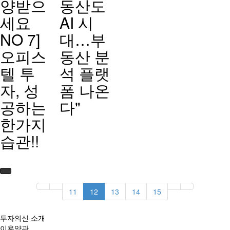
양받으
동산도
세요
AI 시
NO 7]
대…부
오피스
동산 분
텔 투
석 플랫
자, 성
폼 나온
공하는
다"
한가지
습관!!
11
12
13
14
15
투자의신 소개
이용약관