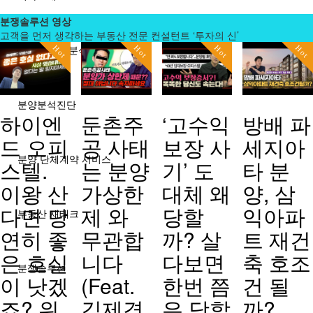
분쟁솔루션 영상
고객을 먼저 생각하는 부동산 전문 컨설턴트 ‘투자의 신’
AI분양/투자분석
Hot
Hot
Hot
Hot
분양분석진단
하이엔
둔촌주
‘고수익
방배 파
드 오피
공 사태
보장 사
세지아
분양 단체계약 서비스
스텔.
는 분양
기’ 도
타 분
이왕 산
가상한
대체 왜
양, 삼
다면 당
제 와
당할
익아파
부동산 재태크
연히 좋
무관합
까? 살
트 재건
은 호실
니다
다보면
축 호조
분쟁솔루션
이 낫겠
(Feat.
한번 쯤
건 될
죠? 위
김제경
은 당할
까?