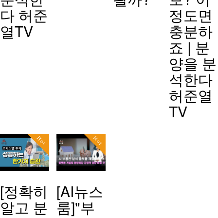
다 허준
정도면
열TV
충분하
죠 | 분
양을 분
석한다
허준열
TV
Hot
Hot
[정확히
[AI뉴스
알고 분
룸]"부