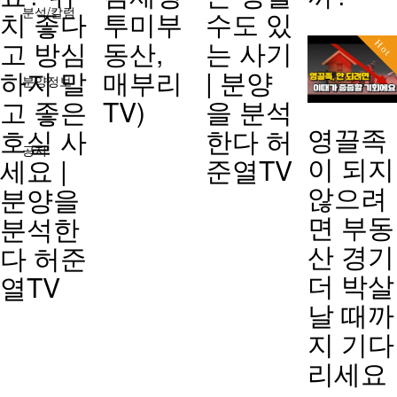
분석/칼럼
치 좋다
투미부
수도 있
고 방심
동산,
는 사기
Hot
하지 말
매부리
| 분양
분양정보
고 좋은
TV)
을 분석
영끌족
호실 사
한다 허
공지
이 되지
세요 |
준열TV
않으려
분양을
면 부동
분석한
산 경기
다 허준
더 박살
열TV
날 때까
지 기다
리세요