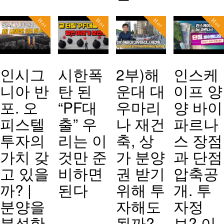
Hot
Hot
Hot
Hot
인시그
시한폭
2부)해
인스케
니아 반
탄 된
운대 대
이프 양
포. 오
“PF대
우마리
양 바이
피스텔
출” 우
나 재건
파르나
투자의
리는 이
축, 상
스 장점
가치 갖
것만 준
가 분양
과 단점
고 있을
비하면
권 받기
압축공
까? |
된다
위해 투
개. 투
분양을
자해도
자정
분석한
될까?
보? 이