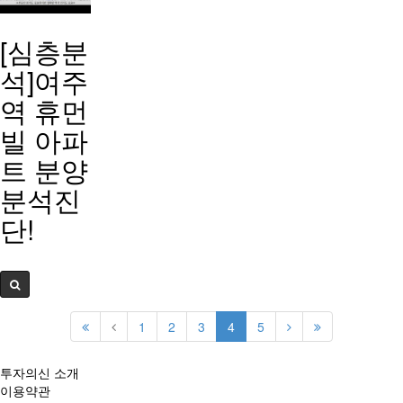
[심층분
석]여주
역 휴먼
빌 아파
트 분양
분석진
단!
1
2
3
4
5
투자의신 소개
이용약관