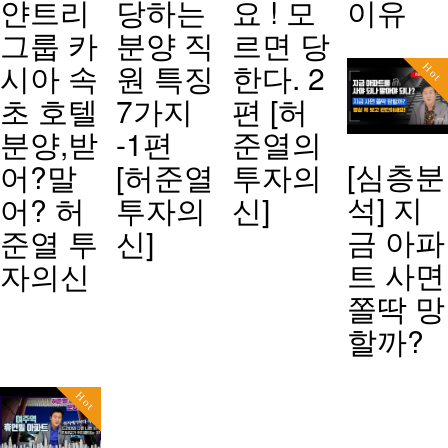
얀트리
당하는
요 ! 모
이유
그룹 카
분양 직
르면 당
시아 속
원 특징
한다. 2
Hot
초 호텔
7가지
편 [허
분양,받
-1편
준열의
[심층분
어?말
[허준열
투자의
석] 지
어? 허
투자의
신]
금 아파
준열 투
신]
트 사면
자의신
쫄딱 망
할까?
Hot