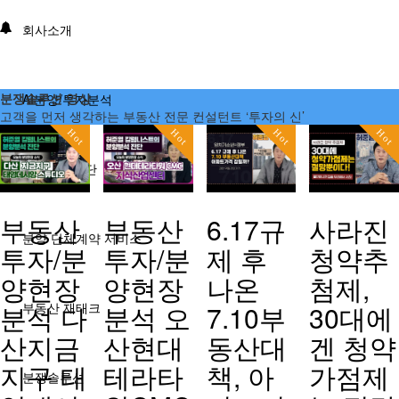
회사소개
분쟁솔루션 영상
AI분양/투자분석
고객을 먼저 생각하는 부동산 전문 컨설턴트 ‘투자의 신’
Hot
Hot
Hot
Hot
분양분석진단
부동산
부동산
6.17규
사라진
분양 단체계약 서비스
투자/분
투자/분
제 후
청약추
양현장
양현장
나온
첨제,
분석 다
분석 오
7.10부
30대에
부동산 재태크
산지금
산현대
동산대
겐 청약
지구 태
테라타
책, 아
가점제
분쟁솔루션