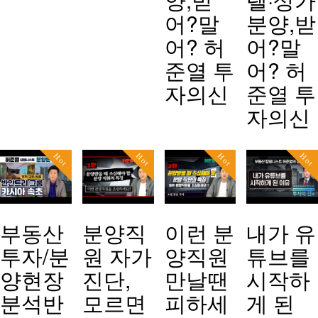
어?말
분양,받
어? 허
어?말
준열 투
어? 허
자의신
준열 투
자의신
Hot
Hot
Hot
Hot
부동산
분양직
이런 분
내가 유
투자/분
원 자가
양직원
튜브를
양현장
진단,
만날땐
시작하
분석반
모르면
피하세
게 된